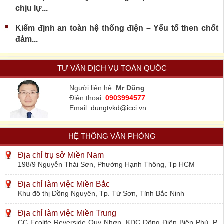
chịu lự...
Kiểm định an toàn hệ thống điện – Yếu tố then chốt
đảm...
TƯ VẤN DỊCH VỤ TOÀN QUỐC
Người liên hệ:
Mr Dũng
Điện thoại:
0903994577
Email:
dungtvkd@icci.vn
HỆ THỐNG VĂN PHÒNG
Địa chỉ trụ sở Miền Nam
198/9 Nguyễn Thái Sơn, Phường Hạnh Thông, Tp HCM
Địa chỉ làm việc Miền Bắc
Khu đô thị Đồng Nguyên, Tp. Từ Sơn, Tỉnh Bắc Ninh
Địa chỉ làm việc Miền Trung
CC Ecolife Reverside Quy Nhơn, KDC Đông Điện Biên Phủ, P.