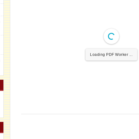
g
m
Loading PDF Worker ...
u