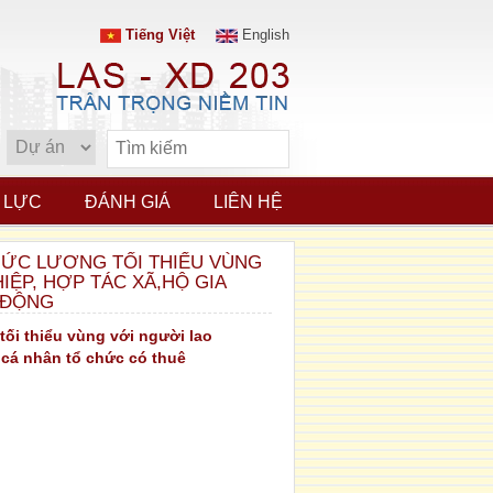
Tiếng Việt
English
 LỰC
ĐÁNH GIÁ
LIÊN HỆ
 MỨC LƯƠNG TỐI THIỂU VÙNG
ỆP, HỢP TÁC XÃ,HỘ GIA
 ĐỘNG
ối thiểu vùng với người lao
 cá nhân tổ chức có thuê