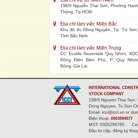
198/9 Nguyễn Thái Sơn, Phường Hạn
Thông, Tp HCM
Địa chỉ làm việc Miền Bắc
Khu đô thị Đồng Nguyên, Tp. Từ Sơn
Tỉnh Bắc Ninh
Địa chỉ làm việc Miền Trung
CC Ecolife Reverside Quy Nhơn, KD
Đông Điện Biên Phủ, P. Quy Nhơ
Đông, Gia Lai
INTERNATIONAL CONSTR
STOCK COMPANY
198/9 Nguyen Thai Son, 
Dong Nguyen, Tu Son Cit
Email:
icci@icci.vn or du
Điện thoại:
0903994577
MST: 0305296785
Ce
Đầu tư cấp, đăng ký thay