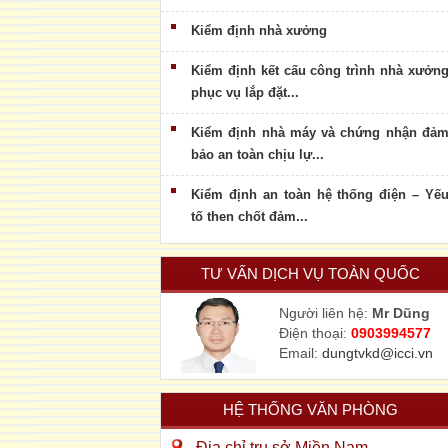
Kiểm định nhà xưởng
Kiểm định kết cấu công trình nhà xưởn
phục vụ lắp đặt...
Kiểm định nhà máy và chứng nhận đả
bảo an toàn chịu lự...
Kiểm định an toàn hệ thống điện – Yế
tố then chốt đảm...
TƯ VẤN DỊCH VỤ TOÀN QUỐC
Người liên hệ:
Mr Dũng
Điện thoại:
0903994577
Email:
dungtvkd@icci.vn
HỆ THỐNG VĂN PHÒNG
Địa chỉ trụ sở Miền Nam