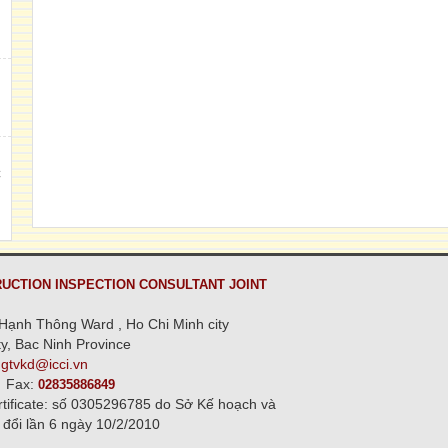
h
,
C
n
UCTION INSPECTION CONSULTANT JOINT
Hạnh Thông Ward , Ho Chi Minh city
y, Bac Ninh Province
ngtvkd@icci.vn
Fax:
02835886849
rtificate: số 0305296785 do Sở Kế hoạch và
 đổi lần 6 ngày 10/2/2010