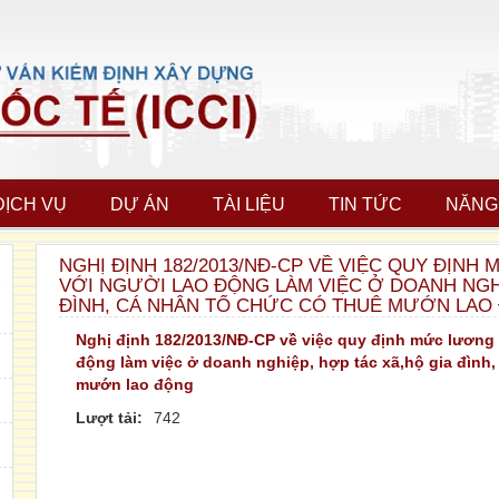
DỊCH VỤ
DỰ ÁN
TÀI LIỆU
TIN TỨC
NĂNG
NGHỊ ĐỊNH 182/2013/NĐ-CP VỀ VIỆC QUY ĐỊNH
VỚI NGƯỜI LAO ĐỘNG LÀM VIỆC Ở DOANH NGHI
ĐÌNH, CÁ NHÂN TỔ CHỨC CÓ THUÊ MƯỚN LAO
Nghị định 182/2013/NĐ-CP về việc quy định mức lương t
động làm việc ở doanh nghiệp, hợp tác xã,hộ gia đình,
mướn lao động
Lượt tải:
742