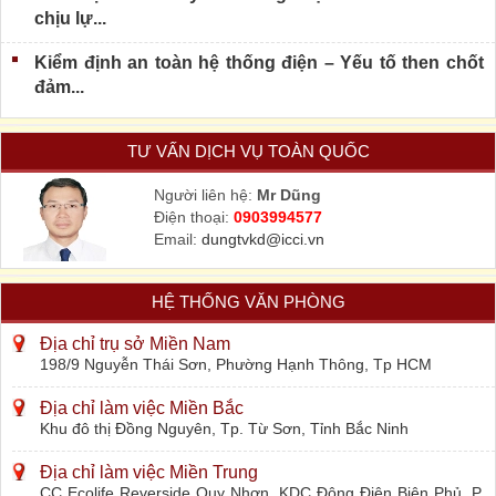
chịu lự...
Kiểm định an toàn hệ thống điện – Yếu tố then chốt
đảm...
TƯ VẤN DỊCH VỤ TOÀN QUỐC
Người liên hệ:
Mr Dũng
Điện thoại:
0903994577
Email:
dungtvkd@icci.vn
HỆ THỐNG VĂN PHÒNG
Địa chỉ trụ sở Miền Nam
198/9 Nguyễn Thái Sơn, Phường Hạnh Thông, Tp HCM
Địa chỉ làm việc Miền Bắc
Khu đô thị Đồng Nguyên, Tp. Từ Sơn, Tỉnh Bắc Ninh
Địa chỉ làm việc Miền Trung
CC Ecolife Reverside Quy Nhơn, KDC Đông Điện Biên Phủ, P.