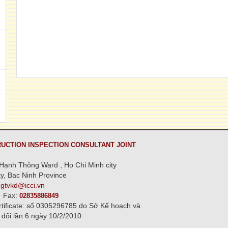
h
,
C
n
UCTION INSPECTION CONSULTANT JOINT
Hạnh Thông Ward , Ho Chi Minh city
y, Bac Ninh Province
ngtvkd@icci.vn
Fax:
02835886849
rtificate: số 0305296785 do Sở Kế hoạch và
 đổi lần 6 ngày 10/2/2010