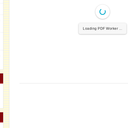
g
Loading PDF Worker ...
m
u