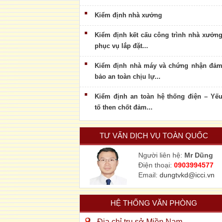
Kiểm định nhà xưởng
Kiểm định kết cấu công trình nhà xưởn
phục vụ lắp đặt...
Kiểm định nhà máy và chứng nhận đả
bảo an toàn chịu lự...
Kiểm định an toàn hệ thống điện – Yế
tố then chốt đảm...
TƯ VẤN DỊCH VỤ TOÀN QUỐC
Người liên hệ:
Mr Dũng
Điện thoại:
0903994577
Email:
dungtvkd@icci.vn
HỆ THỐNG VĂN PHÒNG
Địa chỉ trụ sở Miền Nam