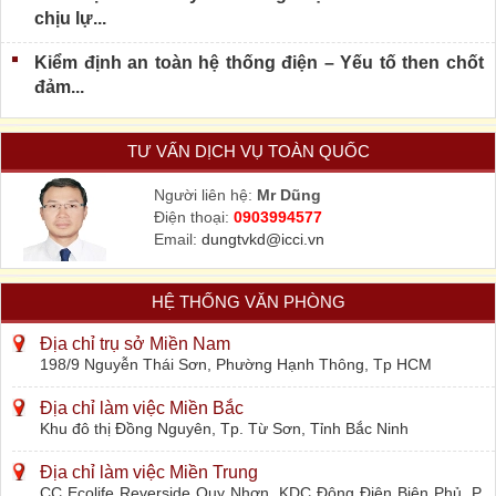
chịu lự...
Kiểm định an toàn hệ thống điện – Yếu tố then chốt
đảm...
TƯ VẤN DỊCH VỤ TOÀN QUỐC
Người liên hệ:
Mr Dũng
Điện thoại:
0903994577
Email:
dungtvkd@icci.vn
HỆ THỐNG VĂN PHÒNG
Địa chỉ trụ sở Miền Nam
198/9 Nguyễn Thái Sơn, Phường Hạnh Thông, Tp HCM
Địa chỉ làm việc Miền Bắc
Khu đô thị Đồng Nguyên, Tp. Từ Sơn, Tỉnh Bắc Ninh
Địa chỉ làm việc Miền Trung
CC Ecolife Reverside Quy Nhơn, KDC Đông Điện Biên Phủ, P.