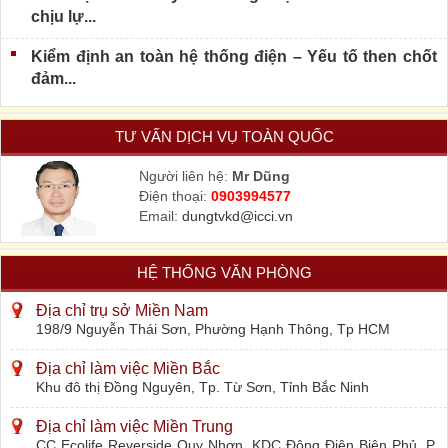
chịu lự...
Kiểm định an toàn hệ thống điện – Yếu tố then chốt
đảm...
TƯ VẤN DỊCH VỤ TOÀN QUỐC
Người liên hệ:
Mr Dũng
Điện thoại:
0903994577
Email:
dungtvkd@icci.vn
HỆ THỐNG VĂN PHÒNG
Địa chỉ trụ sở Miền Nam
198/9 Nguyễn Thái Sơn, Phường Hạnh Thông, Tp HCM
Địa chỉ làm việc Miền Bắc
Khu đô thị Đồng Nguyên, Tp. Từ Sơn, Tỉnh Bắc Ninh
Địa chỉ làm việc Miền Trung
CC Ecolife Reverside Quy Nhơn, KDC Đông Điện Biên Phủ, P.