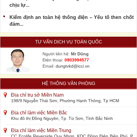
chịu lự...
Kiểm định an toàn hệ thống điện – Yếu tố then chốt
đảm...
TƯ VẤN DỊCH VỤ TOÀN QUỐC
Người liên hệ:
Mr Dũng
Điện thoại:
0903994577
Email:
dungtvkd@icci.vn
HỆ THỐNG VĂN PHÒNG
Địa chỉ trụ sở Miền Nam
198/9 Nguyễn Thái Sơn, Phường Hạnh Thông, Tp HCM
Địa chỉ làm việc Miền Bắc
Khu đô thị Đồng Nguyên, Tp. Từ Sơn, Tỉnh Bắc Ninh
Địa chỉ làm việc Miền Trung
CC Ecolife Reverside Quy Nhơn, KDC Đông Điện Biên Phủ, P.