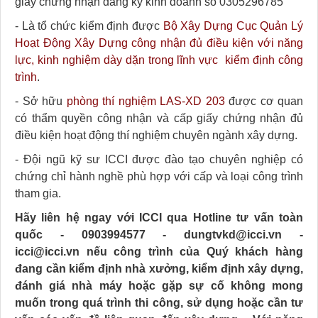
giấy chứng nhận đăng ký kinh doanh số 0305296785
- Là tổ chức kiểm định được
Bộ Xây Dựng Cục Quản Lý
Hoạt Động Xây Dựng công nhận đủ điều kiện với năng
lực, kinh nghiệm dày dặn trong lĩnh vực kiểm định công
trình
.
- Sở hữu
phòng thí nghiệm LAS-XD 203
được cơ quan
có thẩm quyền công nhận và cấp giấy chứng nhận đủ
điều kiện hoạt động thí nghiệm chuyên ngành xây dựng.
- Đội ngũ kỹ sư ICCI được đào tạo chuyên nghiệp có
chứng chỉ hành nghề phù hợp với cấp và loại công trình
tham gia.
Hãy liên hệ ngay với ICCI qua Hotline tư vấn toàn
quốc - 0903994577 - dungtvkd@icci.vn -
icci@icci.vn nếu công trình của Quý khách hàng
đang cần kiểm định nhà xưởng, kiểm định xây dựng,
đánh giá nhà máy hoặc gặp sự cố không mong
muốn trong quá trình thi công, sử dụng hoặc cần tư