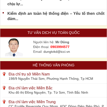
chịu lự...
Kiểm định an toàn hệ thống điện – Yếu tố then chốt
đảm...
TƯ VẤN DỊCH VỤ TOÀN QUỐC
Người liên hệ:
Mr Dũng
Điện thoại:
0903994577
Email:
dungtvkd@icci.vn
HỆ THỐNG VĂN PHÒNG
Địa chỉ trụ sở Miền Nam
198/9 Nguyễn Thái Sơn, Phường Hạnh Thông, Tp HCM
Địa chỉ làm việc Miền Bắc
Khu đô thị Đồng Nguyên, Tp. Từ Sơn, Tỉnh Bắc Ninh
Địa chỉ làm việc Miền Trung
CC Ecolife Reverside Quy Nhơn, KDC Đông Điện Biên Phủ, P.