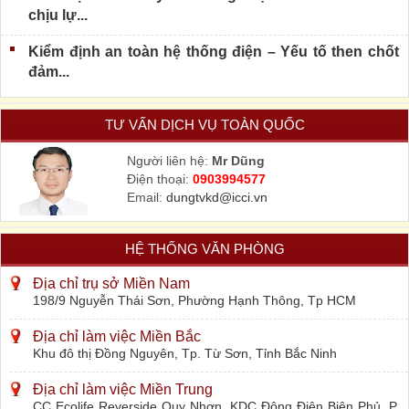
chịu lự...
Kiểm định an toàn hệ thống điện – Yếu tố then chốt
đảm...
TƯ VẤN DỊCH VỤ TOÀN QUỐC
Người liên hệ:
Mr Dũng
Điện thoại:
0903994577
Email:
dungtvkd@icci.vn
HỆ THỐNG VĂN PHÒNG
Địa chỉ trụ sở Miền Nam
198/9 Nguyễn Thái Sơn, Phường Hạnh Thông, Tp HCM
Địa chỉ làm việc Miền Bắc
Khu đô thị Đồng Nguyên, Tp. Từ Sơn, Tỉnh Bắc Ninh
Địa chỉ làm việc Miền Trung
CC Ecolife Reverside Quy Nhơn, KDC Đông Điện Biên Phủ, P.