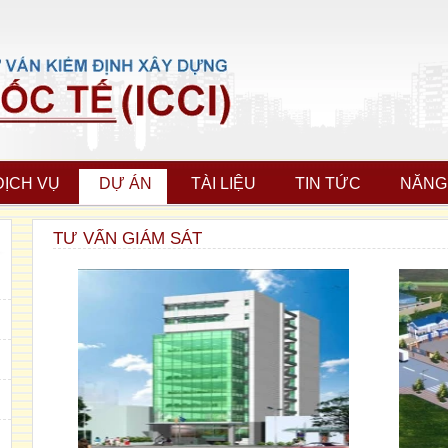
DỊCH VỤ
DỰ ÁN
TÀI LIỆU
TIN TỨC
NĂNG
TƯ VẤN GIÁM SÁT