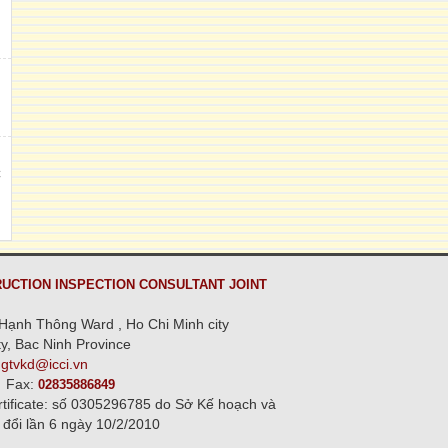
h
,
C
n
UCTION INSPECTION CONSULTANT JOINT
Hạnh Thông Ward , Ho Chi Minh city
y, Bac Ninh Province
ngtvkd@icci.vn
Fax:
02835886849
rtificate: số 0305296785 do Sở Kế hoạch và
 đổi lần 6 ngày 10/2/2010