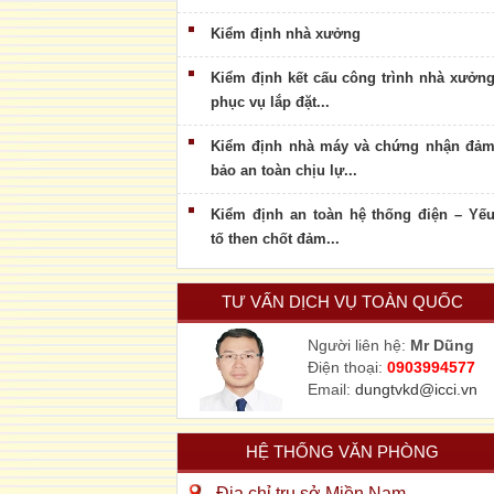
Kiểm định nhà xưởng
Kiểm định kết cấu công trình nhà xưởn
phục vụ lắp đặt...
Kiểm định nhà máy và chứng nhận đả
bảo an toàn chịu lự...
Kiểm định an toàn hệ thống điện – Yế
tố then chốt đảm...
TƯ VẤN DỊCH VỤ TOÀN QUỐC
Người liên hệ:
Mr Dũng
Điện thoại:
0903994577
Email:
dungtvkd@icci.vn
HỆ THỐNG VĂN PHÒNG
Địa chỉ trụ sở Miền Nam