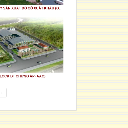
NHÀ MÁY SẢN XUẤT ĐỒ GỖ XUẤT KHẨU (GĐ I)
LOCK BT CHƯNG ÁP (AAC)
›