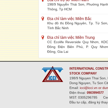
198/9 Nguyễn Thái Sơn, Phường Hạn
Thông, Tp HCM
Địa chỉ làm việc Miền Bắc
Khu đô thị Đồng Nguyên, Tp. Từ Sơn
Tỉnh Bắc Ninh
Địa chỉ làm việc Miền Trung
CC Ecolife Reverside Quy Nhơn, KD
Đông Điện Biên Phủ, P. Quy Nhơ
Đông, Gia Lai
INTERNATIONAL CONSTR
STOCK COMPANY
198/9 Nguyen Thai Son, 
Dong Nguyen, Tu Son Cit
Email:
icci@icci.vn or du
Điện thoại:
0903994577
MST: 0305296785
Ce
Đầu tư cấp, đăng ký thay