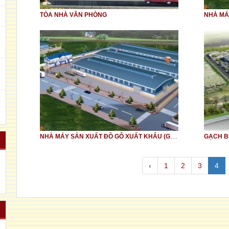
TÒA NHÀ VĂN PHÒNG
g
m
u
NHÀ MÁY SẢN XUẤT ĐỒ GỖ XUẤT KHẨU (GIAI ĐOẠN 1)
GẠCH B
‹
1
2
3
4