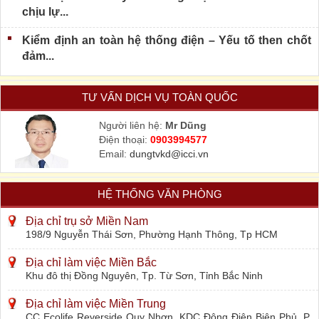
chịu lự...
Kiểm định an toàn hệ thống điện – Yếu tố then chốt
đảm...
TƯ VẤN DỊCH VỤ TOÀN QUỐC
Người liên hệ:
Mr Dũng
Điện thoại:
0903994577
Email:
dungtvkd@icci.vn
HỆ THỐNG VĂN PHÒNG
Địa chỉ trụ sở Miền Nam
198/9 Nguyễn Thái Sơn, Phường Hạnh Thông, Tp HCM
Địa chỉ làm việc Miền Bắc
Khu đô thị Đồng Nguyên, Tp. Từ Sơn, Tỉnh Bắc Ninh
Địa chỉ làm việc Miền Trung
CC Ecolife Reverside Quy Nhơn, KDC Đông Điện Biên Phủ, P.