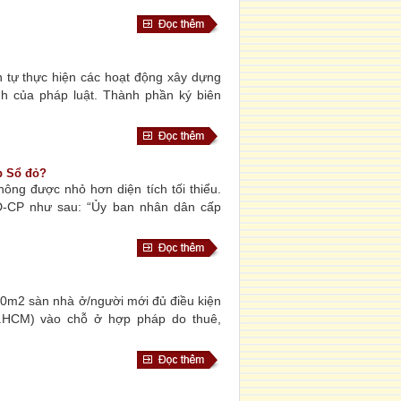
 tự thực hiện các hoạt động xây dựng
nh của pháp luật. Thành phần ký biên
p Sổ đỏ?
ông được nhỏ hơn diện tích tối thiểu.
Đ-CP như sau: “Ủy ban nhân dân cấp
20m2 sàn nhà ở/người mới đủ điều kiện
P.HCM) vào chỗ ở hợp pháp do thuê,