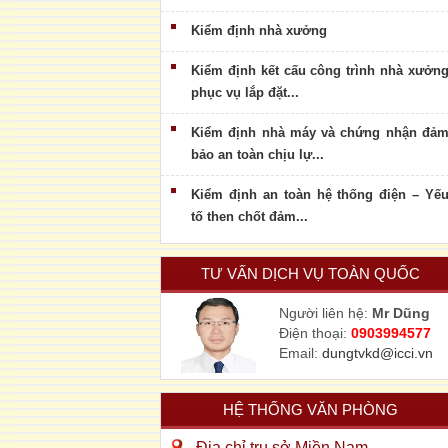
Kiểm định nhà xưởng
Kiểm định kết cấu công trình nhà xưởn
phục vụ lắp đặt...
Kiểm định nhà máy và chứng nhận đả
bảo an toàn chịu lự...
Kiểm định an toàn hệ thống điện – Yế
tố then chốt đảm...
TƯ VẤN DỊCH VỤ TOÀN QUỐC
Người liên hệ:
Mr Dũng
Điện thoại:
0903994577
Email:
dungtvkd@icci.vn
HỆ THỐNG VĂN PHÒNG
Địa chỉ trụ sở Miền Nam