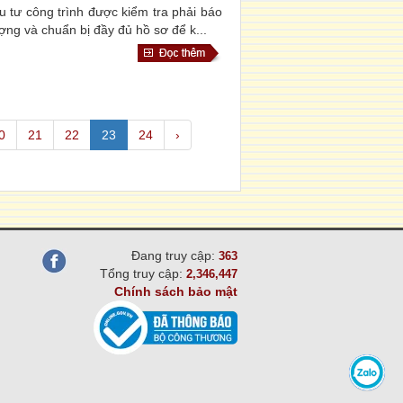
 tư công trình được kiểm tra phải báo
ượng và chuẩn bị đầy đủ hồ sơ để k...
0
21
22
23
24
›
Đang truy cập:
363
Tổng truy cập:
2,346,447
Chính sách bảo mật