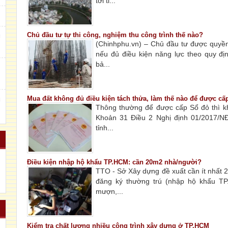
tới ti...
Chủ đầu tư tự thi công, nghiệm thu công trình thế nào?
g
(Chinhphu.vn) – Chủ đầu tư được quyền
nếu đủ điều kiện năng lực theo quy đị
bả...
m
Mua đất không đủ điều kiện tách thửa, làm thế nào để được cấ
u
Thông thường để được cấp Sổ đỏ thì kh
Khoản 31 Điều 2 Nghị định 01/2017/N
tỉnh...
Điều kiện nhập hộ khẩu TP.HCM: cần 20m2 nhà/người?
TTO - Sở Xây dựng đề xuất cần ít nhất 
đăng ký thường trú (nhập hộ khẩu T
mượn,...
Kiểm tra chất lượng nhiều công trình xây dựng ở TP.HCM