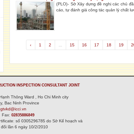
(PLO)- Sở Xây dựng đề nghị các chủ đầu
h
cáo, tự đánh giá công tác quản lý chất l
,
‹
1
2
...
15
16
17
18
19
2
C
n
UCTION INSPECTION CONSULTANT JOINT
Hạnh Thông Ward , Ho Chi Minh city
y, Bac Ninh Province
ngtvkd@icci.vn
Fax:
02835886849
rtificate: số 0305296785 do Sở Kế hoạch và
 đổi lần 6 ngày 10/2/2010