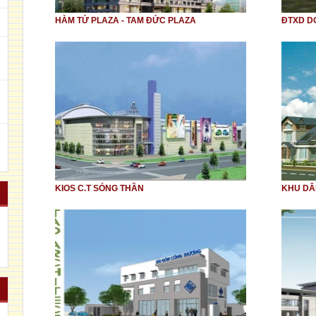
HÀM TỬ PLAZA - TAM ĐỨC PLAZA
ĐTXD D
g
m
u
KIOS C.T SÓNG THẦN
KHU DÂ