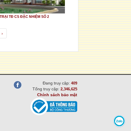
RẠI TĐ CS ĐẶC NHIỆM SỐ 2
›
Đang truy cập:
409
Tổng truy cập:
2,346,625
Chính sách bảo mật