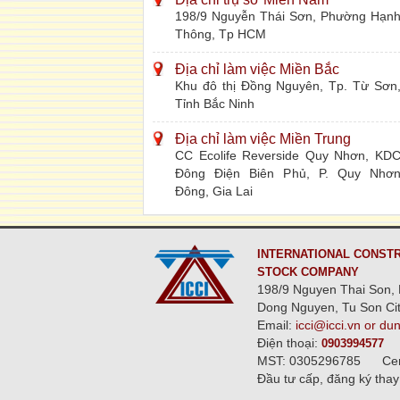
198/9 Nguyễn Thái Sơn, Phường Hạn
Thông, Tp HCM
Địa chỉ làm việc Miền Bắc
Khu đô thị Đồng Nguyên, Tp. Từ Sơn
Tỉnh Bắc Ninh
Địa chỉ làm việc Miền Trung
CC Ecolife Reverside Quy Nhơn, KD
Đông Điện Biên Phủ, P. Quy Nhơ
Đông, Gia Lai
INTERNATIONAL CONSTR
STOCK COMPANY
198/9 Nguyen Thai Son, 
Dong Nguyen, Tu Son Cit
Email:
icci@icci.vn or du
Điện thoại:
0903994577
MST: 0305296785
Ce
Đầu tư cấp, đăng ký thay