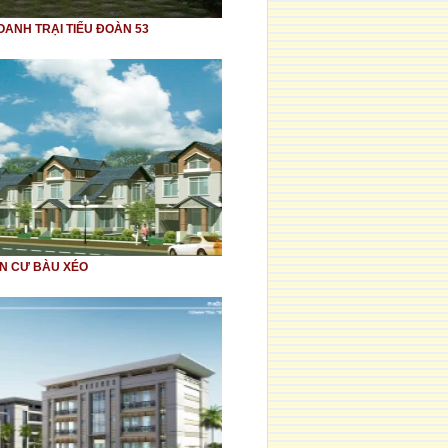
OANH TRẠI TIỂU ĐOÀN 53
N CƯ BÀU XÉO