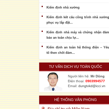
Kiểm định nhà xưởng
Kiểm định kết cấu công trình nhà xưởn
phục vụ lắp đặt...
Kiểm định nhà máy và chứng nhận đả
bảo an toàn chịu lự...
Kiểm định an toàn hệ thống điện – Yế
tố then chốt đảm...
TƯ VẤN DỊCH VỤ TOÀN QUỐC
Người liên hệ:
Mr Dũng
Điện thoại:
0903994577
Email:
dungtvkd@icci.vn
HỆ THỐNG VĂN PHÒNG
Địa chỉ trụ sở Miền Nam