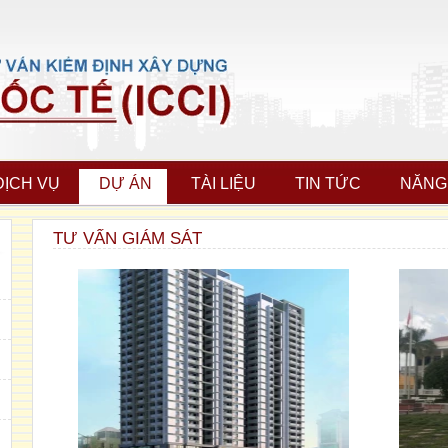
DỊCH VỤ
DỰ ÁN
TÀI LIỆU
TIN TỨC
NĂNG
TƯ VẤN GIÁM SÁT