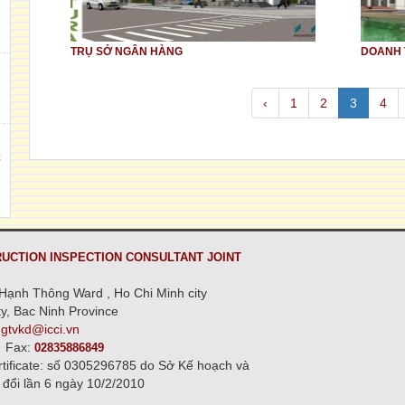
h
TRỤ SỞ NGÂN HÀNG
DOANH T
,
‹
1
2
3
4
C
n
UCTION INSPECTION CONSULTANT JOINT
Hạnh Thông Ward , Ho Chi Minh city
y, Bac Ninh Province
ngtvkd@icci.vn
Fax:
02835886849
rtificate: số 0305296785 do Sở Kế hoạch và
 đổi lần 6 ngày 10/2/2010